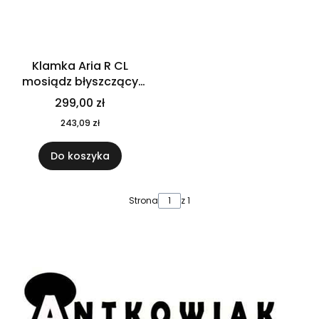
Klamka Aria R CL
mosiądz błyszczący
PVD Corona
299,00 zł
243,09 zł
Do koszyka
Strona
z 1