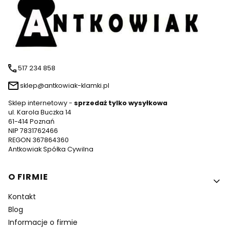
517 234 858
sklep@antkowiak-klamki.pl
Sklep internetowy -
sprzedaż tylko wysyłkowa
ul. Karola Buczka 14
61-414 Poznań
NIP 7831762466
REGON 367864360
Antkowiak Spółka Cywilna
Linki w stopce
O FIRMIE
Kontakt
Blog
Informacje o firmie