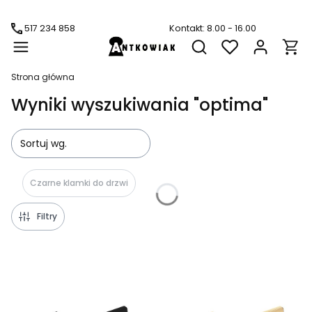
517 234 858
Kontakt: 8.00 - 16.00
Produ
Otwórz wyszukiwarkę
Strona główna
Wyniki wyszukiwania "optima"
Sortuj wg.
Czarne klamki do drzwi
Filtry
Lista produktów