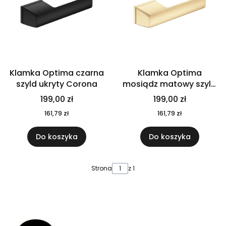
Klamka Optima czarna
Klamka Optima
szyld ukryty Corona
mosiądz matowy szyld
ukryty Corona
199,00 zł
199,00 zł
161,79 zł
161,79 zł
Do koszyka
Do koszyka
Strona
z 1