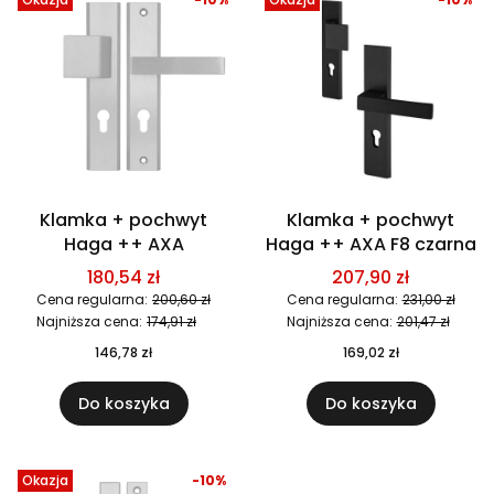
Klamka + pochwyt
Klamka + pochwyt
Haga ++ AXA
Haga ++ AXA F8 czarna
180,54 zł
207,90 zł
Cena regularna:
200,60 zł
Cena regularna:
231,00 zł
Najniższa cena:
174,91 zł
Najniższa cena:
201,47 zł
146,78 zł
169,02 zł
Do koszyka
Do koszyka
Okazja
-10%