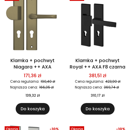
Klamka + pochwyt
Klamka + pochwyt
Niagara ++ AXA
Royal ++ AXA F8 czarna
171,36 zł
381,51 zł
Cena regularna:
190,40 zł
Cena regularna:
423,90 zł
Najniższa cena:
166,05 zł
Najniższa cena:
369,74 zł
139,32 zł
310,17 zł
Do koszyka
Do koszyka
Okazja
-10%
Okazja
-10%