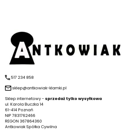
517 234 858
sklep@antkowiak-klamki.pl
Sklep internetowy -
sprzedaż tylko wysyłkowa
ul. Karola Buczka 14
61-414 Poznań
NIP 7831762466
REGON 367864360
Antkowiak Spółka Cywilna