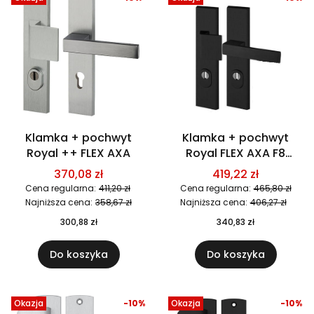
Klamka + pochwyt
Klamka + pochwyt
Royal ++ FLEX AXA
Royal FLEX AXA F8
czarna
370,08 zł
419,22 zł
Cena regularna:
411,20 zł
Cena regularna:
465,80 zł
Najniższa cena:
358,67 zł
Najniższa cena:
406,27 zł
300,88 zł
340,83 zł
Do koszyka
Do koszyka
Okazja
-10%
Okazja
-10%