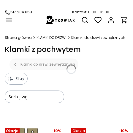
517 234 858
Kontakt: 8.00 - 16.00
Produ
Otwórz wyszukiwarkę
Strona główna
KLAMKI DO DRZWI
Klamki do drzwi zewnętrznych
Klamki z pochwytem
Klamki do drzwi zewnętrznych
Filtry
Sortuj wg.
Lista produktów
Okazja
-10%
Okazja
-10%