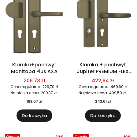
Klamka+pochwyt
Klamka + pochwyt
Manitoba Plus AXA
Jupiter PREMIUM FLEX
AXA
206,73 zł
422,64 zł
Cena regularna:
229,70 zł
Cena regularna:
469,60 zł
Najniższa cena:
200,37 zł
Najniższa cena:
409,59 zł
168,07 zł
343,61 zł
Do koszyka
Do koszyka
Okazja
-10%
Okazja
-10%