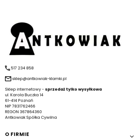
517 234 858
sklep@antkowiak-klamki.pl
Sklep internetowy -
sprzedaż tylko wysyłkowa
ul. Karola Buczka 14
61-414 Poznań
NIP 7831762466
REGON 367864360
Antkowiak Spółka Cywilna
Linki w stopce
O FIRMIE