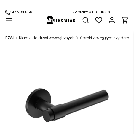
517 234 858
Kontakt: 8.00 - 16.00
Produ
Otwórz wyszukiwarkę
DO DRZWI
Klamki do drzwi wewnętrznych
Klamki z okrągłym szyldem