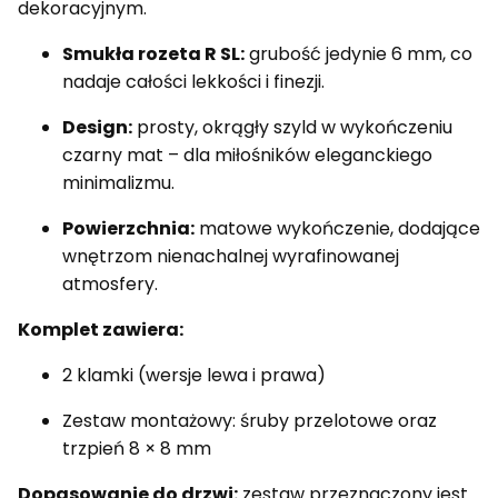
dekoracyjnym.
Smukła rozeta R SL:
grubość jedynie 6 mm, co
nadaje całości lekkości i finezji.
Design:
prosty, okrągły szyld w wykończeniu
czarny mat – dla miłośników eleganckiego
minimalizmu.
Powierzchnia:
matowe wykończenie, dodające
wnętrzom nienachalnej wyrafinowanej
atmosfery.
Komplet zawiera:
2 klamki (wersje lewa i prawa)
Zestaw montażowy: śruby przelotowe oraz
trzpień 8 × 8 mm
Dopasowanie do drzwi:
zestaw przeznaczony jest