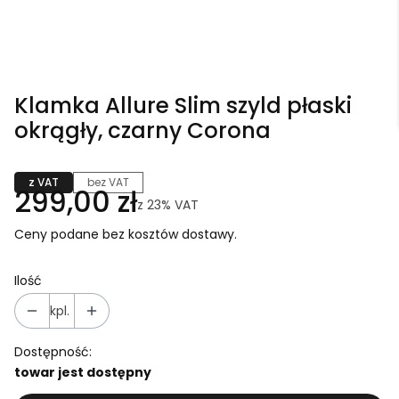
Klamka Allure Slim szyld płaski
okrągły, czarny Corona
z VAT
bez VAT
299,00 zł
z
23%
VAT
Ceny podane bez kosztów dostawy.
Ilość
kpl.
Dostępność:
towar jest dostępny