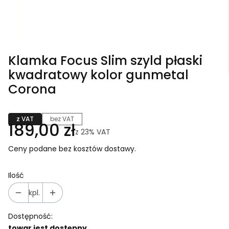
Klamka Focus Slim szyld płaski
kwadratowy kolor gunmetal
Corona
z VAT
bez VAT
189,00 zł
z
23%
VAT
Ceny podane bez kosztów dostawy.
Ilość
kpl.
Dostępność:
towar jest dostępny