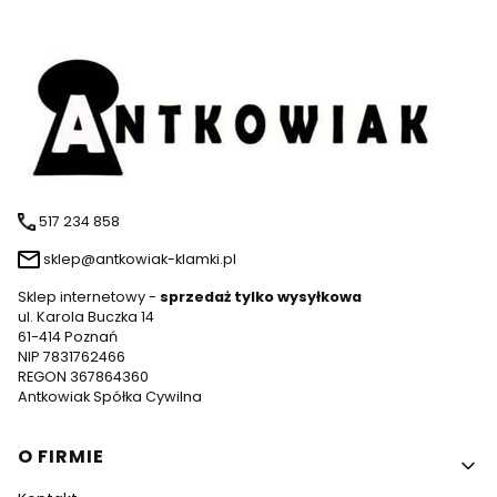
517 234 858
sklep@antkowiak-klamki.pl
Sklep internetowy -
sprzedaż tylko wysyłkowa
ul. Karola Buczka 14
61-414 Poznań
NIP 7831762466
REGON 367864360
Antkowiak Spółka Cywilna
Linki w stopce
O FIRMIE