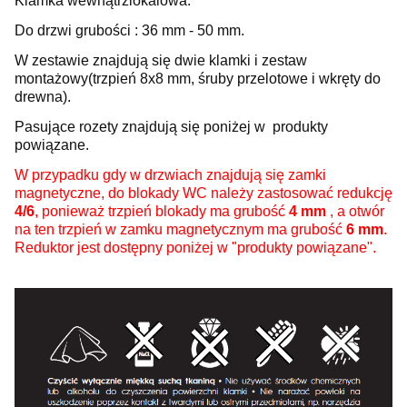
Klamka wewnątrzlokalowa.
Do drzwi grubości : 36 mm - 50 mm.
W zestawie znajdują się dwie klamki i zestaw
montażowy(trzpień 8x8 mm, śruby przelotowe i wkręty do
drewna).
Pasujące rozety znajdują się poniżej w produkty
powiązane.
W przypadku gdy w drzwiach znajdują się zamki
magnetyczne, do blokady WC należy zastosować redukcję
4/6
, ponieważ trzpień blokady ma grubość
4 mm
, a otwór
na ten trzpień w zamku magnetycznym ma grubość
6 mm
.
Reduktor jest dostępny poniżej w "produkty powiązane".