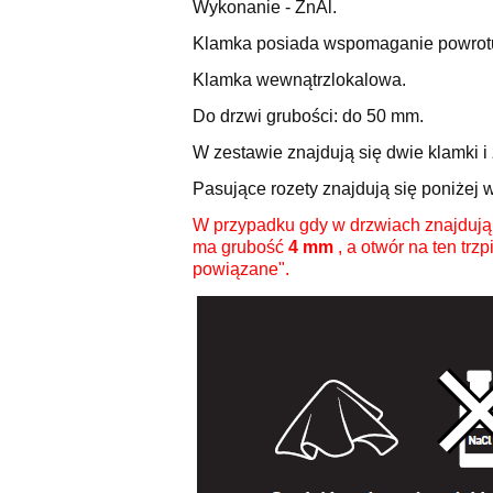
Wykonanie - ZnAl.
Klamka posiada wspomaganie powrotu
Klamka wewnątrzlokalowa.
Do drzwi grubości: do 50 mm.
W zestawie znajdują się dwie klamki i
Pasujące rozety znajdują się poniżej
W przypadku gdy w drzwiach znajdują
ma grubość
4 mm
, a otwór na ten t
powiązane".