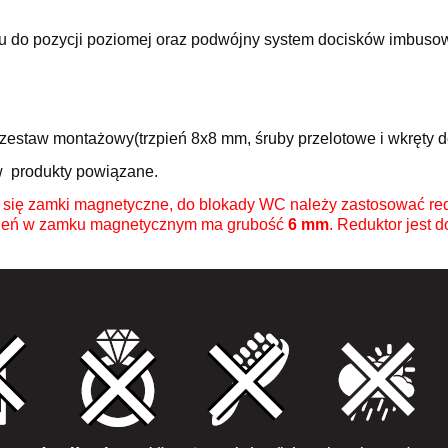
 do pozycji poziomej oraz podwójny system docisków imbuso
 zestaw montażowy(trzpień 8x8 mm, śruby przelotowe i wkręty 
 w produkty powiązane.
 się zamki magnetyczne, do blokady WC należy zastosować re
rzpień w zamku magnetycznym ma grubość
6 mm
. Reduktor jest 