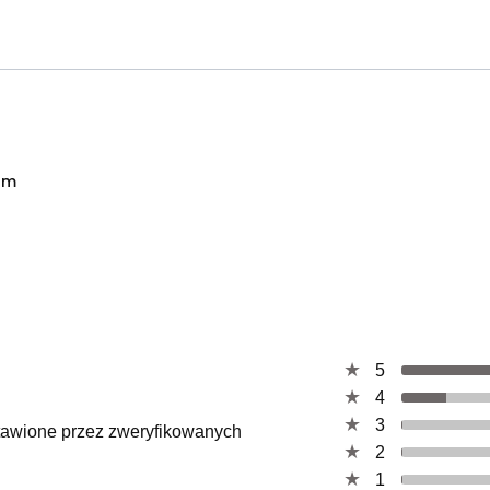
om
5
4
3
ystawione przez zweryfikowanych
2
1