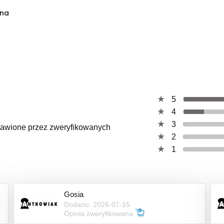
yna
5
4
3
ystawione przez zweryfikowanych
2
1
Gosia
Dodano: 2026-07-15
Opinia zweryfikowana