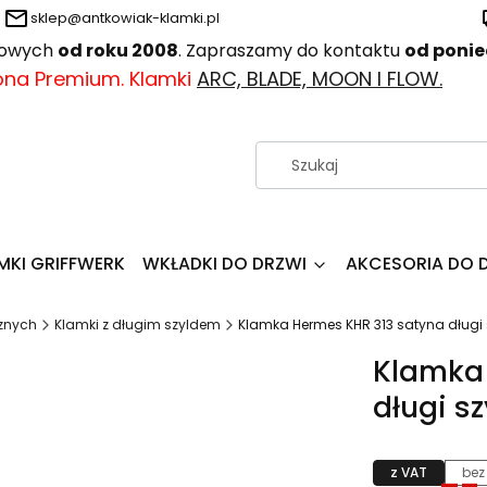
sklep@antkowiak-klamki.pl
wiowych
od roku 2008
. Zapraszamy do kontaktu
od ponie
ona Premium. Klamki
ARC, BLADE, MOON I FLOW.
MKI GRIFFWERK
WKŁADKI DO DRZWI
AKCESORIA DO 
rznych
Klamki z długim szyldem
Klamka Hermes KHR 313 satyna długi s
Klamka 
długi sz
z VAT
bez