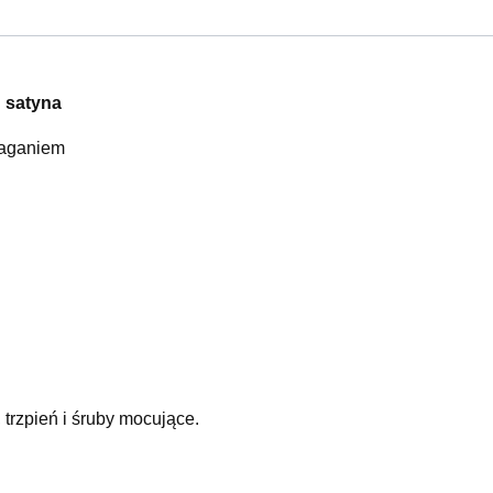
 satyna
maganiem
 trzpień i śruby mocujące.