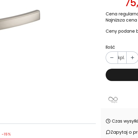
75,
Cena regularna
Najniższa cena 
Ceny podane b
Ilość
kpl.
Czas wysyłki
Zapytaj o p
-15%