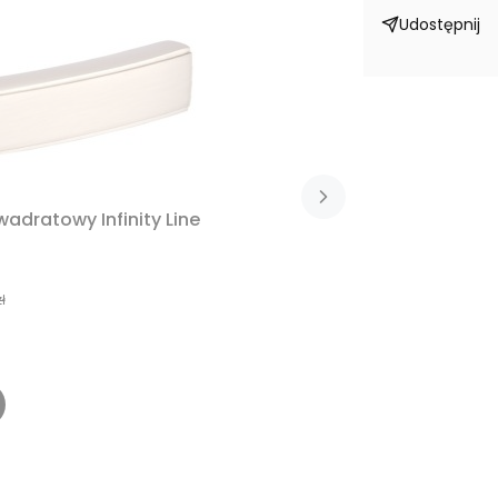
Udostępnij
adratowy Infinity Line
ł