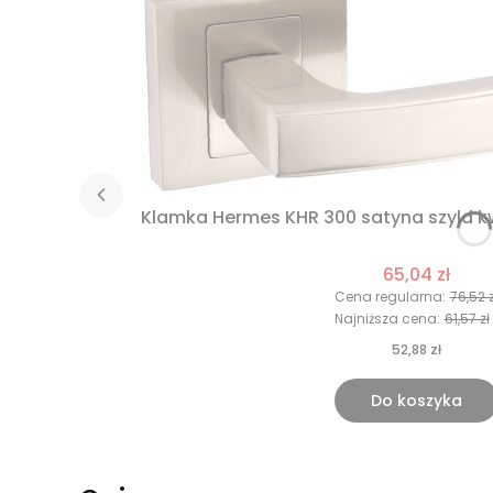
Klamka Hermes KHR 300 satyna szyld kw
65,04 zł
Cena regularna:
76,52 z
Najniższa cena:
61,57 zł
52,88 zł
Do koszyka