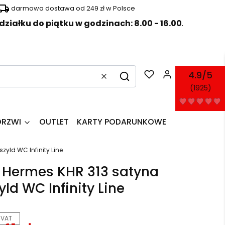
darmowa dostawa od 249 zł w Polsce
działku do piątku w godzinach: 8.00 - 16.00
.
Produkty w k
4.9/5
Wyczyść
Szukaj
(1925)
DRZWI
OUTLET
KARTY PODARUNKOWE
zyld WC Infinity Line
Hermes KHR 313 satyna
yld WC Infinity Line
 VAT