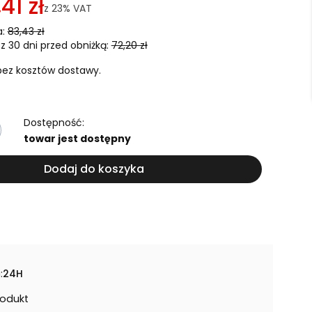
41 zł
z
23%
VAT
:
83,43 zł
z 30 dni przed obniżką:
72,20 zł
ez kosztów dostawy.
Dostępność:
towar jest dostępny
Dodaj do koszyka
:
24H
rodukt