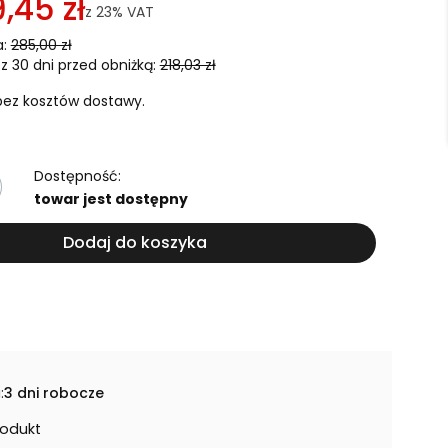
,45 zł
z
23%
VAT
:
285,00 zł
z 30 dni przed obniżką:
218,03 zł
ez kosztów dostawy.
Dostępność:
towar jest dostępny
Dodaj do koszyka
:
3 dni robocze
rodukt