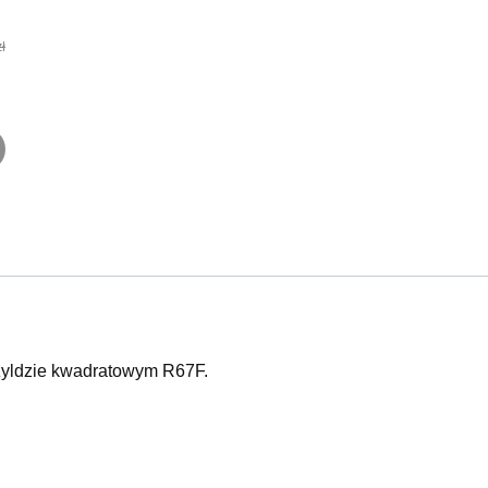
ł
yldzie kwadratowym R67F.