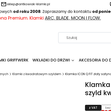
sklep@antkowiak-klamki.pl
wiowych
od roku 2008
. Zapraszamy do kontaktu
od ponie
ona Premium. Klamki
ARC, BLADE, MOON I FLOW.
MKI GRIFFWERK
WKŁADKI DO DRZWI
AKCESORIA DO 
rznych
Klamki z kwadratowym szyldem
Klamka ICON Q FIT złoty saty
Klamka 
szyld k
z VAT
bez