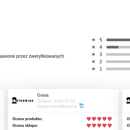
5
4
3
ystawione przez zweryfikowanych
2
1
Gosia
Dodano: 2026-07-15
Opinia zweryfikowana
Ocena produktu:
O
Ocena sklepu:
O