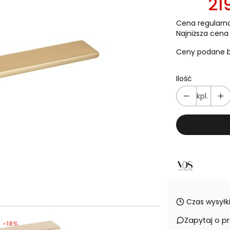
219
Cena regularna
Najniższa cena 
Ceny podane b
Ilość
kpl.
Czas wysyłki
Zapytaj o p
-18%