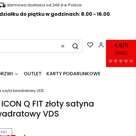
darmowa dostawa od 249 zł w Polsce
działku do piątku w godzinach: 8.00 - 16.00
.
Produkty w k
4.9/5
Wyczyść
Szukaj
(1925)
DRZWI
OUTLET
KARTY PODARUNKOWE
na szyld kwadratowy VDS
ICON Q FIT złoty satyna
wadratowy VDS
 VAT