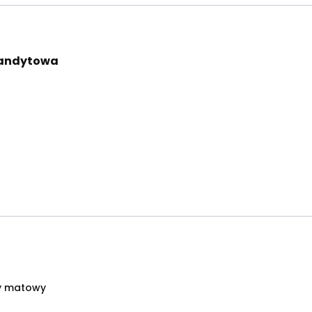
mandytowa
ty matowy