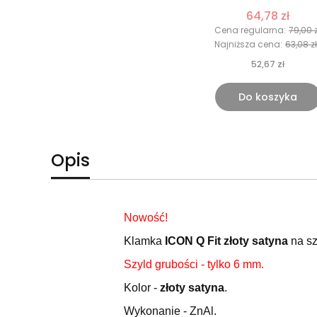
64,78 zł
Cena regularna:
79,00 z
Najniższa cena:
63,08 zł
52,67 zł
Do koszyka
Opis
Nowość!
Klamka
ICON Q Fit złoty satyna
na sz
Szyld grubości - tylko 6 mm.
Kolor -
złoty satyna
.
Wykonanie - ZnAl.