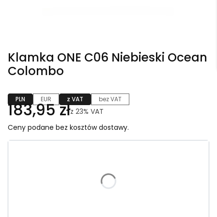
Klamka ONE C06 Niebieski Ocean
Colombo
PLN
EUR
z VAT
bez VAT
183,95 zł
z
23%
VAT
Ceny podane bez kosztów dostawy.
Wybierz wariant produktu:
Poszczególne warianty mogą różnić się ceną
*
Wersja
Wybierz