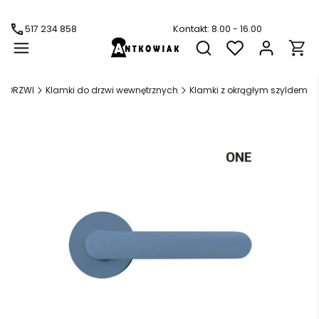
517 234 858
Kontakt: 8.00 - 16.00
Produ
Otwórz wyszukiwarkę
DO DRZWI
Klamki do drzwi wewnętrznych
Klamki z okrągłym szyldem