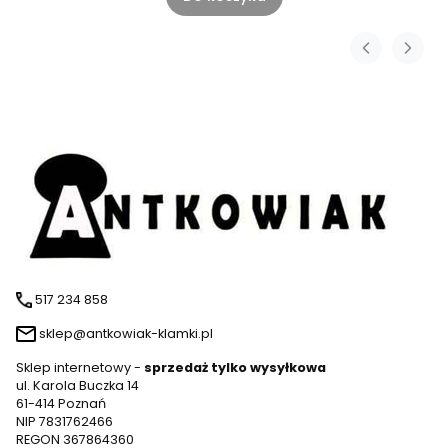
517 234 858
sklep@antkowiak-klamki.pl
Sklep internetowy -
sprzedaż tylko wysyłkowa
ul. Karola Buczka 14
61-414 Poznań
NIP 7831762466
REGON 367864360