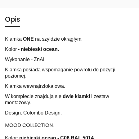
Opis
Klamka
ONE
na szyldzie okrągłym.
Kolor -
niebieski ocean
.
Wykonanie - ZnAl.
Klamka posiada wspomaganie powrotu do pozycji
poziomej.
Klamka wewnątrzlokalowa.
W komplecie znajdują się
dwie klamki
i zestaw
montażowy.
Design: Colombo Design.
MOOD COLLECTION.
Kolor:
niebieski ocean - C06 RAL 5014.