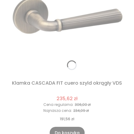
Klamka CASCADA FIT cuero szyld okrągły VDS
235,62 zł
Cena regularna:
306,00 zł
Najniższa cena:
234,09 zł
191,56 zł
Do koszyka