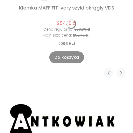
Klamka MAFF FIT ivory szyld okrągły VDS
254,10 zł
Cena regularna:
330,00 zł
Najniższa cena:
252,45 zł
206,59 zł
Do koszyka