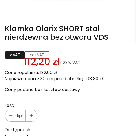
Klamka Olarix SHORT stal
nierdzewna bez otworu VDS
z VAT
bez VAT
112,20 zł
z
23%
VAT
Cena regularna:
132,00 zł
Najniższa cena z 30 dni przed obniżką:
108,80 zł
Ceny podane bez kosztów dostawy.
Ilość
kpl.
Dostępność: