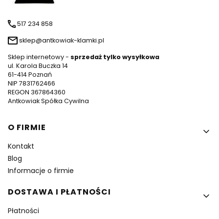
517 234 858
sklep@antkowiak-klamki.pl
Sklep internetowy -
sprzedaż tylko wysyłkowa
ul. Karola Buczka 14
61-414 Poznań
NIP 7831762466
REGON 367864360
Antkowiak Spółka Cywilna
Linki w stopce
O FIRMIE
Kontakt
Blog
Informacje o firmie
DOSTAWA I PŁATNOŚCI
Płatności