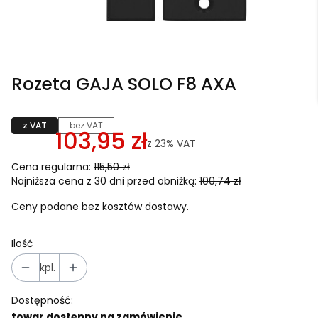
Rozeta GAJA SOLO F8 AXA
z VAT
bez VAT
103,95 zł
z
23%
VAT
Cena regularna:
115,50 zł
Najniższa cena z 30 dni przed obniżką:
100,74 zł
Ceny podane bez kosztów dostawy.
Ilość
kpl.
Dostępność:
towar dostępny na zamówienie