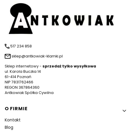
517 234 858
sklep@antkowiak-klamki.pl
Sklep internetowy -
sprzedaż tylko wysyłkowa
ul. Karola Buczka 14
61-414 Poznań
NIP 7831762466
REGON 367864360
Antkowiak Spółka Cywilna
Linki w stopce
O FIRMIE
Kontakt
Blog