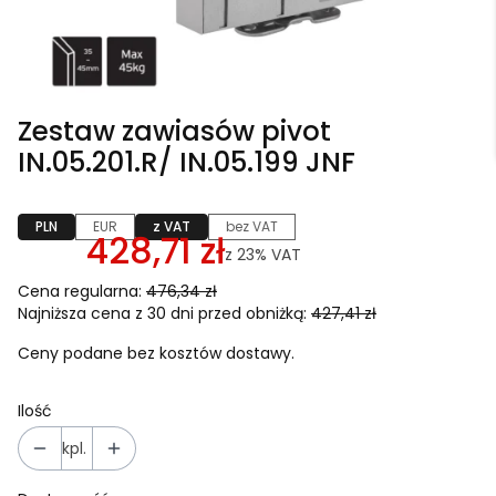
Zestaw zawiasów pivot
IN.05.201.R/ IN.05.199 JNF
PLN
EUR
z VAT
bez VAT
428,71 zł
z
23%
VAT
Cena regularna:
476,34 zł
Najniższa cena z 30 dni przed obniżką:
427,41 zł
Ceny podane bez kosztów dostawy.
Ilość
kpl.