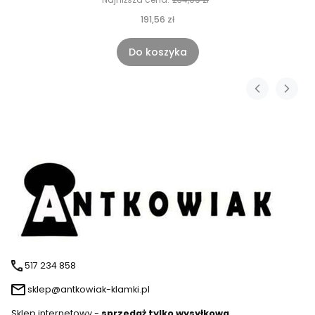
191,56 zł
Do koszyka
517 234 858
sklep@antkowiak-klamki.pl
Sklep internetowy -
sprzedaż tylko wysyłkowa