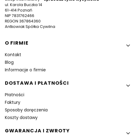
ul. Karola Buczka 14
61-414 Poznań
NIP 7831762466
REGON 367864360
Antkowiak Spółka Cywilna
Linki w stopce
O FIRMIE
Kontakt
Blog
Informacje o firmie
DOSTAWA I PŁATNOŚCI
Płatności
Faktury
Sposoby doręczenia
Koszty dostawy
GWARANCJA I ZWROTY