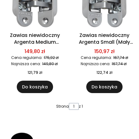
Zawias niewidoczny
Zawias niewidoczny
Argenta Medium
Argenta Small (Mały
(Średni 111 mm x 29
95mm x 23mm) 1 szt.
149,80 zł
150,97 zł
mm) 1 szt.
Cena regularna:
175,92 zł
Cena regularna:
167,74 zł
Najniższa cena:
149,80 zł
Najniższa cena:
167,74 zł
121,79 zł
122,74 zł
Do koszyka
Do koszyka
Strona
z 1