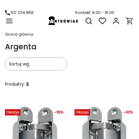
517 234 858
Kontakt: 8.00 - 16.00
Produ
Otwórz wyszukiwarkę
Strona główna
Argenta
Sortuj wg.
Produkty:
2
Lista produktów
Okazja
-15%
Okazja
-10%