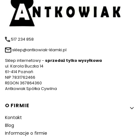
517 234 858
sklep@antkowiak-klamki.pl
Sklep internetowy -
sprzedaż tylko wysyłkowa
ul. Karola Buczka 14
61-414 Poznań
NIP 7831762466
REGON 367864360
Antkowiak Spółka Cywilna
Linki w stopce
O FIRMIE
Kontakt
Blog
Informacje o firmie